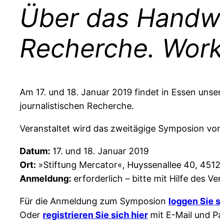
Über das Handwe
Recherche. Work
Am 17. und 18. Januar 2019 findet in Essen unse
journalistischen Recherche.
Veranstaltet wird das zweitägige Symposion vom
Datum:
17. und 18. Januar 2019
Ort:
»Stiftung Mercator«, Huyssenallee 40, 45128 
Anmeldung:
erforderlich – bitte mit Hilfe des
Für die Anmeldung zum Symposion
loggen Sie 
Oder
registrieren Sie sich hier
mit E-Mail und P