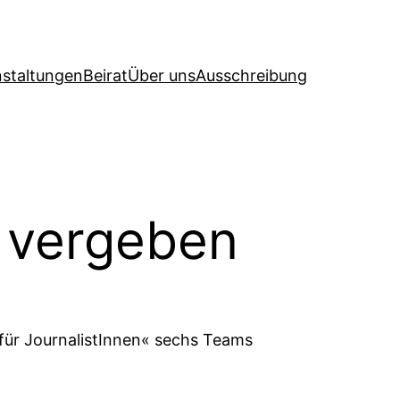
nstaltungen
Beirat
Über uns
Ausschreibung
 vergeben
ür JournalistInnen« sechs Teams