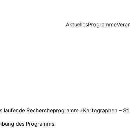
Aktuelles
Programme
Vera
das laufende Rechercheprogramm »Kartographen – St
reibung des Programms.