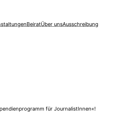
nstaltungen
Beirat
Über uns
Ausschreibung
ipendienprogramm für JournalistInnen«!