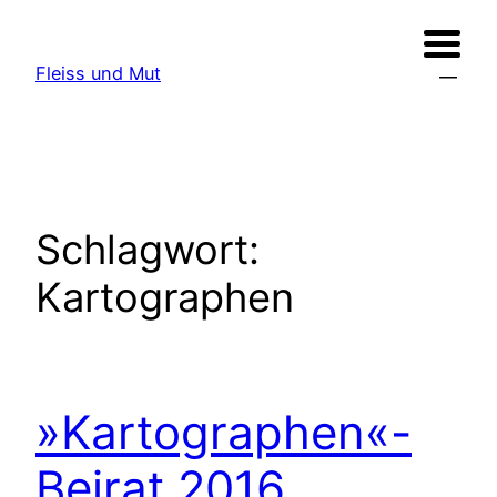
Zum
Inhalt
Fleiss und Mut
springen
Schlagwort:
Kartographen
»Kartographen«-
Beirat 2016